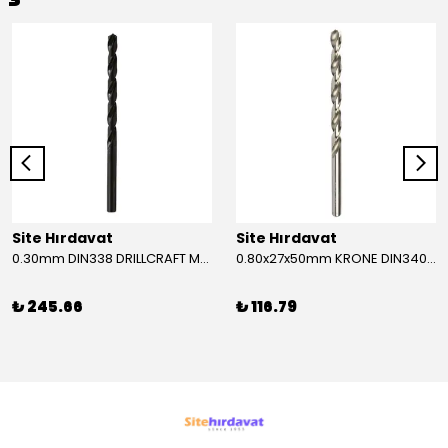
Site Hırdavat
Site Hırdavat
0.30mm DIN338 DRILLCRAFT MATKAP UCU HSS 10 Adet
0.80x27x50mm KRONE DIN340 UZUN MATKAP UCU HSS 10 Adet
₺ 245.66
₺ 116.79