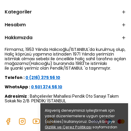
Kategoriler
Hesabım
Hakkımızda
Firmamız, 1953 Yılında Halıcıoğlu/İSTANBUL'da kurulmuş olup,
Haliç köprüsü yapımına istinaden 1971 Yılında yerimizin
istimlak olması sebebi ile öncelikle haliç sahil tarafına açılan
mağazamız(Halıcıoğlu) buranında 1983'te istimlakı
ile şuanki yerimiz olan Pendik/İSTANBUL 'a taşınmıştır.
Telefon :
0 (216) 375 56 10
WhatsApp :
0 501 374 56 10
Adresimiz
:
Bahçelievler Mahallesi Pendik Oto Sanayi Takım
Sokak No 2/B PENDİK/ İSTANBUL
Alışveriş deneyiminizi iyileştirmek için
yasal düzenlemelere uygun çerezler
(cookies) kullanıyoruz. Detaylı bilgiye
Gizlilik ve Çerez Politikası
sayfamızdan