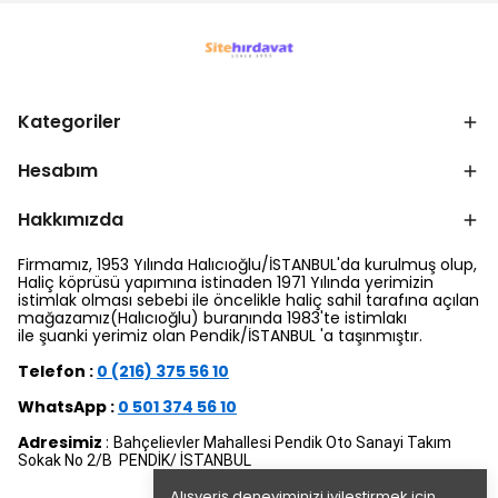
Kategoriler
Hesabım
Hakkımızda
Firmamız, 1953 Yılında Halıcıoğlu/İSTANBUL'da kurulmuş olup,
Haliç köprüsü yapımına istinaden 1971 Yılında yerimizin
istimlak olması sebebi ile öncelikle haliç sahil tarafına açılan
mağazamız(Halıcıoğlu) buranında 1983'te istimlakı
ile şuanki yerimiz olan Pendik/İSTANBUL 'a taşınmıştır.
Telefon :
0 (216) 375 56 10
WhatsApp :
0 501 374 56 10
Adresimiz
:
Bahçelievler Mahallesi Pendik Oto Sanayi Takım
Sokak No 2/B PENDİK/ İSTANBUL
Alışveriş deneyiminizi iyileştirmek için