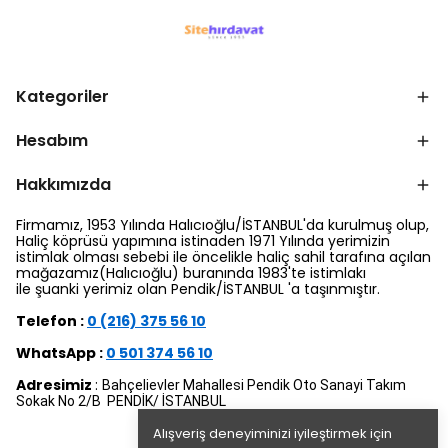
Kategoriler
Hesabım
Hakkımızda
Firmamız, 1953 Yılında Halıcıoğlu/İSTANBUL'da kurulmuş olup,
Haliç köprüsü yapımına istinaden 1971 Yılında yerimizin
istimlak olması sebebi ile öncelikle haliç sahil tarafına açılan
mağazamız(Halıcıoğlu) buranında 1983'te istimlakı
ile şuanki yerimiz olan Pendik/İSTANBUL 'a taşınmıştır.
Telefon :
0 (216) 375 56 10
WhatsApp :
0 501 374 56 10
Adresimiz
:
Bahçelievler Mahallesi Pendik Oto Sanayi Takım
Sokak No 2/B PENDİK/ İSTANBUL
Alışveriş deneyiminizi iyileştirmek için