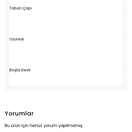
Taban Çapı
3" 5
Uzunluk
150"
Boşta Devir
16.00
Yorumlar
Bu ürün için henüz yorum yapılmamış.