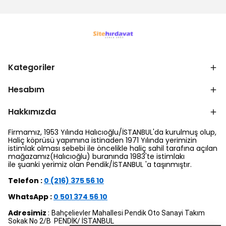
Kategoriler
Hesabım
Hakkımızda
Firmamız, 1953 Yılında Halıcıoğlu/İSTANBUL'da kurulmuş olup,
Haliç köprüsü yapımına istinaden 1971 Yılında yerimizin
istimlak olması sebebi ile öncelikle haliç sahil tarafına açılan
mağazamız(Halıcıoğlu) buranında 1983'te istimlakı
ile şuanki yerimiz olan Pendik/İSTANBUL 'a taşınmıştır.
Telefon :
0 (216) 375 56 10
WhatsApp :
0 501 374 56 10
Adresimiz
:
Bahçelievler Mahallesi Pendik Oto Sanayi Takım
Sokak No 2/B PENDİK/ İSTANBUL