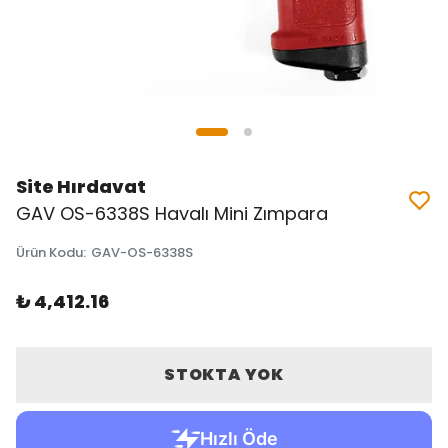
Site Hırdavat
GAV OS-6338S Havalı Mini Zımpara
Ürün Kodu
:
GAV-OS-6338S
₺ 4,412.16
STOKTA YOK