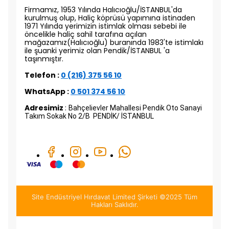
Firmamız, 1953 Yılında Halıcıoğlu/İSTANBUL'da
kurulmuş olup, Haliç köprüsü yapımına istinaden
1971 Yılında yerimizin istimlak olması sebebi ile
öncelikle haliç sahil tarafına açılan
mağazamız(Halıcıoğlu) buranında 1983'te istimlakı
ile şuanki yerimiz olan Pendik/İSTANBUL 'a
taşınmıştır.
Telefon :
0 (216) 375 56 10
WhatsApp :
0 501 374 56 10
Adresimiz
:
Bahçelievler Mahallesi Pendik Oto Sanayi
Takım Sokak No 2/B PENDİK/ İSTANBUL
Site Endüstriyel Hırdavat Limited Şirketi ©2025 Tüm
Hakları Saklıdır.