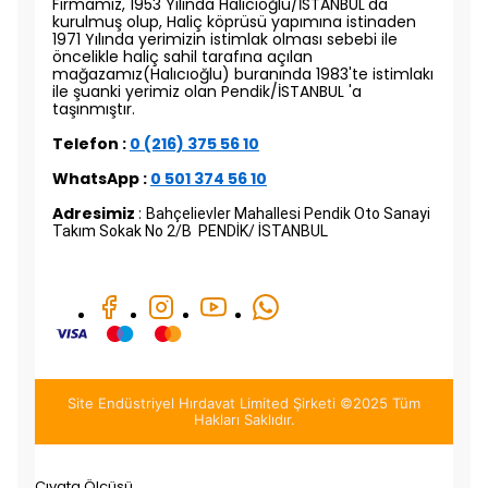
Firmamız, 1953 Yılında Halıcıoğlu/İSTANBUL'da
kurulmuş olup, Haliç köprüsü yapımına istinaden
1971 Yılında yerimizin istimlak olması sebebi ile
öncelikle haliç sahil tarafına açılan
mağazamız(Halıcıoğlu) buranında 1983'te istimlakı
ile şuanki yerimiz olan Pendik/İSTANBUL 'a
taşınmıştır.
Telefon :
0 (216) 375 56 10
WhatsApp :
0 501 374 56 10
Adresimiz
:
Bahçelievler Mahallesi Pendik Oto Sanayi
Takım Sokak No 2/B PENDİK/ İSTANBUL
Site Endüstriyel Hırdavat Limited Şirketi ©2025 Tüm
Hakları Saklıdır.
Cıvata Ölçüsü
M