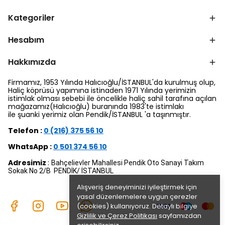
Kategoriler
Hesabım
Hakkımızda
Firmamız, 1953 Yılında Halıcıoğlu/İSTANBUL'da kurulmuş olup,
Haliç köprüsü yapımına istinaden 1971 Yılında yerimizin
istimlak olması sebebi ile öncelikle haliç sahil tarafına açılan
mağazamız(Halıcıoğlu) buranında 1983'te istimlakı
ile şuanki yerimiz olan Pendik/İSTANBUL 'a taşınmıştır.
Telefon :
0 (216) 375 56 10
WhatsApp :
0 501 374 56 10
Adresimiz
:
Bahçelievler Mahallesi Pendik Oto Sanayi Takım
Sokak No 2/B PENDİK/ İSTANBUL
Alışveriş deneyiminizi iyileştirmek için
yasal düzenlemelere uygun çerezler
(cookies) kullanıyoruz. Detaylı bilgiye
Gizlilik ve Çerez Politikası
sayfamızdan