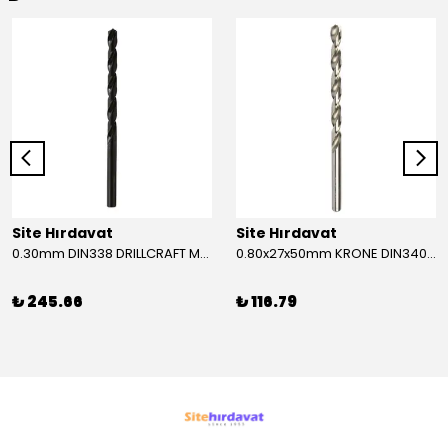
Site Hırdavat
Site Hırdavat
0.30mm DIN338 DRILLCRAFT MATKAP UCU HSS 10 Adet
0.80x27x50mm KRONE DIN340 UZUN MATKAP UCU HSS 10 Adet
₺ 245.66
₺ 116.79