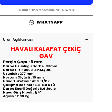
WHATSAPP
Ürün Açıklaması
HAVALI KALAFAT ÇEKİÇ
GAV
Perçin Çapı : 6 mm
Darbe Uzunluğu Darbe : 38mm
Darbe Hızı : 3000 B.P.M./Dk.
Uzunluk : 277 mm
Hortum Ölçüsü : 10 mm
Hava Tüketimi : 450 LT/DK
Çalışma Basıncı : 6,3-8,0 ATÜ
Darbe Enerji Değeri : 6,6 Joule
Hava Giriş Nipeli : 1/4"
Ağırlık : 2,30 Kg