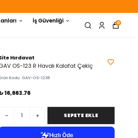
anları
İş Güvenliği
0
Site Hırdavat
GAV OS-123 R Havalı Kalafat Çekiç
Ürün Kodu
:
GAV-OS-123R
₺ 16,663.76
SEPETE EKLE