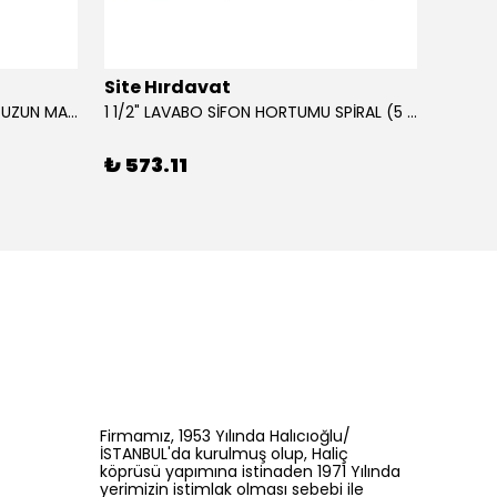
Site Hırdavat
Site 
0.80x27x50mm KRONE DIN340 UZUN MATKAP UCU HSS 10 Adet
1 1/2" LAVABO SİFON HORTUMU SPİRAL (5 MT)
₺ 573.11
₺ 42
Firmamız, 1953 Yılında Halıcıoğlu/
İSTANBUL'da kurulmuş olup, Haliç
köprüsü yapımına istinaden 1971 Yılında
yerimizin istimlak olması sebebi ile