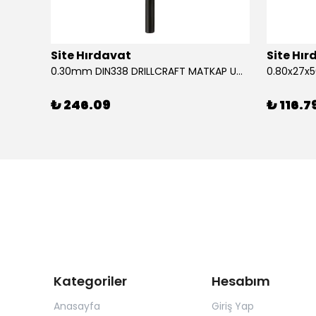
Site Hırdavat
Site Hı
1.80x53x80mm KRONE DIN340 UZUN MATKAP UCU HSS 10 Adet
0.30mm DIN338 DRILLCRAFT MATKAP UCU HSS 10 Adet
₺ 246.09
₺ 116.7
Kategoriler
Hesabım
Anasayfa
Giriş Yap