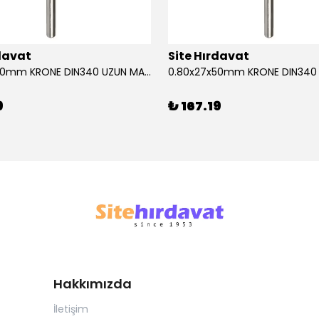
rdavat
Site Hırdavat
0.80x27x50mm KRONE DIN340 UZUN MATKAP UCU HSS 10 Adet
9
₺ 167.19
Hakkımızda
İletişim