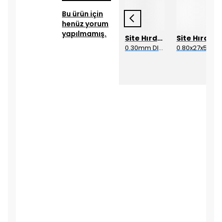
Bu ürün için
henüz yorum
yapılmamış.
Site Hırdavat
Site Hırdavat
Site Hırdavat
Site Hırdavat
Site Hırdavat
1.70x53x80mm KRONE DIN340 UZUN MATKAP UCU HSS 10 Adet
1.80mm DIN338 DRILLCRAFT MATKAP UCU HSS 10 Adet
1.80x53x80mm KRONE DIN340 UZUN MATKAP UCU HSS 10 Adet
0.30mm DIN338 DRILLCRAFT MATKAP UCU HSS 10 Adet
0.80x27x50mm KRONE DIN340 UZUN MATKAP UCU HSS 10 Adet