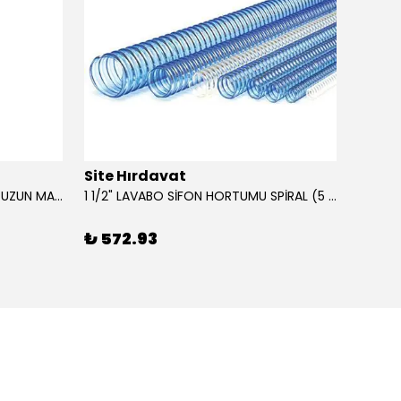
Site Hırdavat
Site 
0.80x27x50mm KRONE DIN340 UZUN MATKAP UCU HSS 10 Adet
1 1/2" LAVABO SİFON HORTUMU SPİRAL (5 MT)
₺ 572.93
₺ 42