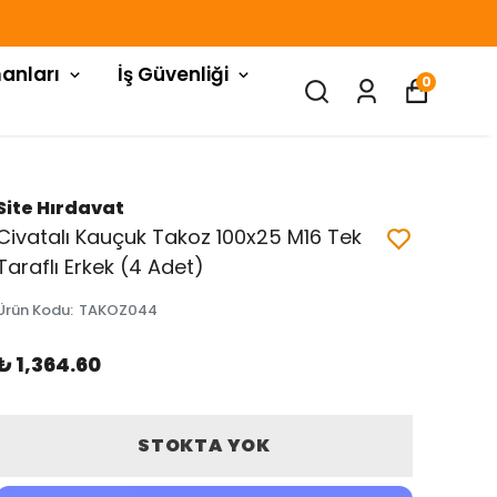
anları
İş Güvenliği
0
Site Hırdavat
Civatalı Kauçuk Takoz 100x25 M16 Tek
Taraflı Erkek (4 Adet)
Ürün Kodu
:
TAKOZ044
₺ 1,364.60
STOKTA YOK