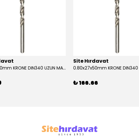
rdavat
Site Hırdavat
0.80x27x50mm KRONE DIN340 UZUN MATKAP UCU HSS 10 Adet
9
₺ 166.66