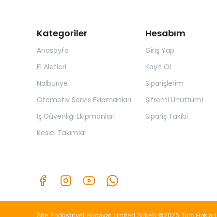
Kategoriler
Hesabım
Anasayfa
Giriş Yap
El Aletleri
Kayıt Ol
Nalburiye
Siparişlerim
Otomotiv Servis Ekipmanları
Şifremi Unuttum!
İş Güvenliği Ekipmanları
Sipariş Takibi
Kesici Takımlar
Site Endüstriyel Hırdavat Limited Şirketi ©2025 Tüm Hakları 