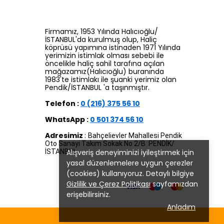
Firmamız, 1953 Yılında Halıcıoğlu/
İSTANBUL'da kurulmuş olup, Haliç
köprüsü yapımına istinaden 1971 Yılında
yerimizin istimlak olması sebebi ile
öncelikle haliç sahil tarafına açılan
mağazamız(Halıcıoğlu) buranında
1983'te istimlakı ile şuanki yerimiz olan
Pendik/İSTANBUL 'a taşınmıştır.
Telefon :
0 (216) 375 56 10
WhatsApp :
0 501 374 56 10
Adresimiz
:
Bahçelievler Mahallesi Pendik
Oto Sanayi Takım Sokak No 2/B PENDİK/
Alışveriş deneyiminizi iyileştirmek için
İSTANBUL
yasal düzenlemelere uygun çerezler
(cookies) kullanıyoruz. Detaylı bilgiye
Gizlilik ve Çerez Politikası
sayfamızdan
erişebilirsiniz.
Anladım