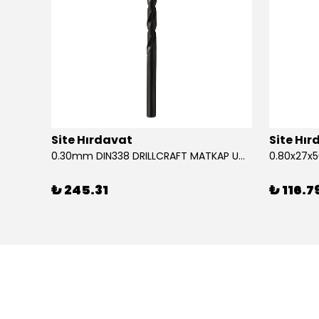
Site Hırdavat
Site Hı
1.80x53x80mm KRONE DIN340 UZUN MATKAP UCU HSS 10 Adet
0.30mm DIN338 DRILLCRAFT MATKAP UCU HSS 10 Adet
₺ 245.31
₺ 116.7