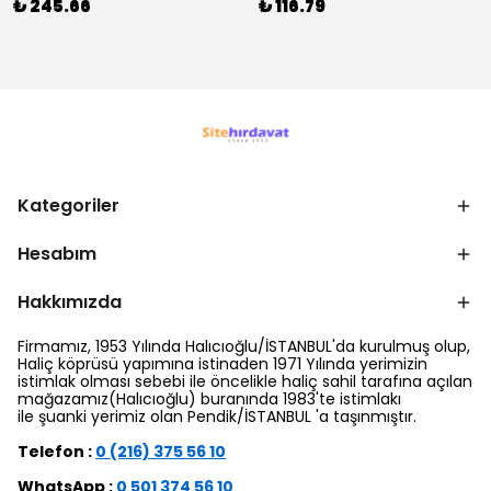
₺ 245.66
₺ 116.79
Kategoriler
Hesabım
Hakkımızda
Firmamız, 1953 Yılında Halıcıoğlu/İSTANBUL'da kurulmuş olup,
Haliç köprüsü yapımına istinaden 1971 Yılında yerimizin
istimlak olması sebebi ile öncelikle haliç sahil tarafına açılan
mağazamız(Halıcıoğlu) buranında 1983'te istimlakı
ile şuanki yerimiz olan Pendik/İSTANBUL 'a taşınmıştır.
Telefon :
0 (216) 375 56 10
WhatsApp :
0 501 374 56 10