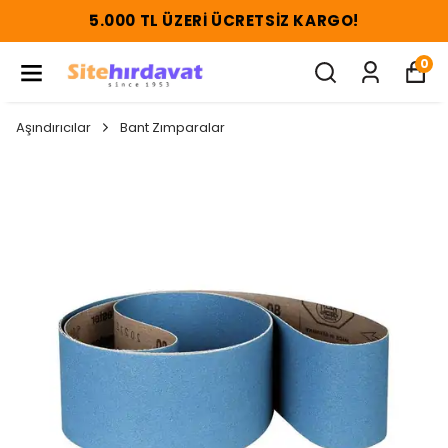
5.000 TL ÜZERI ÜCRETSIZ KARGO!
0
Aşındırıcılar
Bant Zımparalar