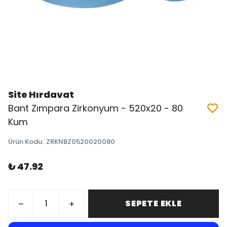
Site Hırdavat
Bant Zımpara Zirkonyum - 520x20 - 80
Kum
Ürün Kodu
:
ZRKNBZ0520020080
₺ 47.92
SEPETE EKLE