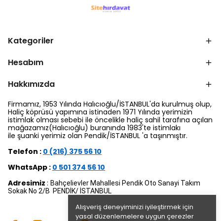
Kategoriler
Hesabım
Hakkımızda
Firmamız, 1953 Yılında Halıcıoğlu/İSTANBUL'da kurulmuş olup,
Haliç köprüsü yapımına istinaden 1971 Yılında yerimizin
istimlak olması sebebi ile öncelikle haliç sahil tarafına açılan
mağazamız(Halıcıoğlu) buranında 1983'te istimlakı
ile şuanki yerimiz olan Pendik/İSTANBUL 'a taşınmıştır.
Telefon :
0 (216) 375 56 10
WhatsApp :
0 501 374 56 10
Adresimiz
:
Bahçelievler Mahallesi Pendik Oto Sanayi Takım
Sokak No 2/B PENDİK/ İSTANBUL
Alışveriş deneyiminizi iyileştirmek için
yasal düzenlemelere uygun çerezler