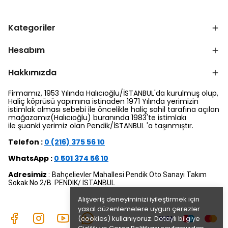
Kategoriler
Hesabım
Hakkımızda
Firmamız, 1953 Yılında Halıcıoğlu/İSTANBUL'da kurulmuş olup,
Haliç köprüsü yapımına istinaden 1971 Yılında yerimizin
istimlak olması sebebi ile öncelikle haliç sahil tarafına açılan
mağazamız(Halıcıoğlu) buranında 1983'te istimlakı
ile şuanki yerimiz olan Pendik/İSTANBUL 'a taşınmıştır.
Telefon :
0 (216) 375 56 10
WhatsApp :
0 501 374 56 10
Adresimiz
:
Bahçelievler Mahallesi Pendik Oto Sanayi Takım
Sokak No 2/B PENDİK/ İSTANBUL
Alışveriş deneyiminizi iyileştirmek için
yasal düzenlemelere uygun çerezler
(cookies) kullanıyoruz. Detaylı bilgiye