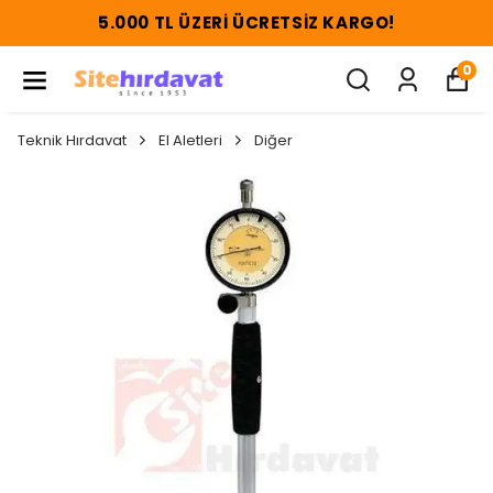
5.000 TL ÜZERI ÜCRETSIZ KARGO!
0
Teknik Hırdavat
El Aletleri
Diğer