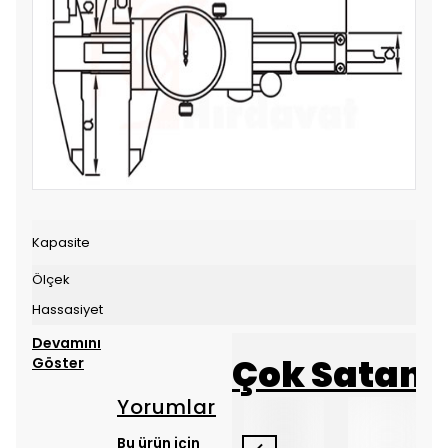
Kapasite
Ölçek
Hassasiyet
Devamını
Çok Satanl
Göster
Yorumlar
Bu ürün için