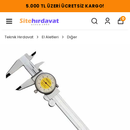
5.000 TL ÜZERI ÜCRETSIZ KARGO!
0
Teknik Hırdavat
El Aletleri
Diğer