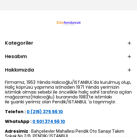
Kategoriler
Hesabım
Hakkımızda
Firmamız, 1953 Yılında Halıcıoğlu/İSTANBUL'da kurulmuş olup,
Haliç köprüsü yapımına istinaden 1971 Yılında yerimizin
istimlak olması sebebi ile öncelikle haliç sahil tarafına açılan
mağazamız(Halıcıoğlu) buranında 1983'te istimlakı
ile şuanki yerimiz olan Pendik/İSTANBUL 'a taşınmıştır.
Telefon :
0 (216) 375 56 10
WhatsApp :
0 501 374 56 10
Adresimiz
:
Bahçelievler Mahallesi Pendik Oto Sanayi Takım
Sokak No 2/B PENDİK/ İSTANBUL