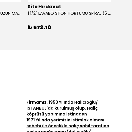
Site Hırdavat
Site 
0.80x27x50mm KRONE DIN340 UZUN MATKAP UCU HSS 10 Adet
1 1/2" LAVABO SİFON HORTUMU SPİRAL (5 MT)
₺ 572.10
₺ 42
Firmamız, 1953 Yılında Halıcıoğlu/
İSTANBUL'da kurulmuş olup, Haliç
köprüsü yapımına istinaden
1971 Yılında yerimizin istimlak olması
sebebi ile öncelikle haliç sahil tarafına
açılan mağazamız(Halıcıoğlu)