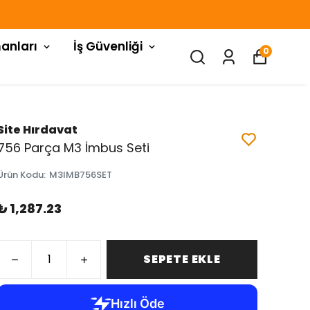
anları
İş Güvenliği
0
Site Hırdavat
756 Parça M3 İmbus Seti
Ürün Kodu
:
M3IMB756SET
₺ 1,287.23
SEPETE EKLE