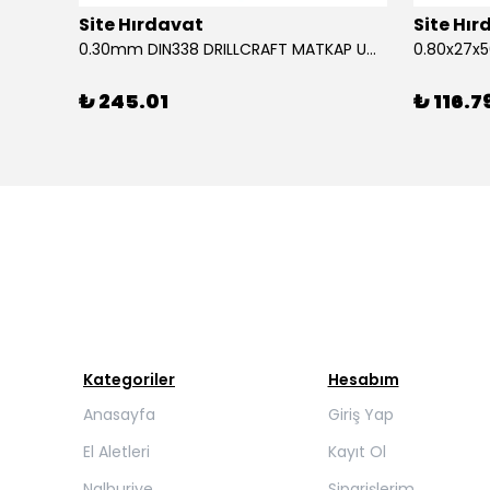
Site Hırdavat
Site Hı
1.80x53x80mm KRONE DIN340 UZUN MATKAP UCU HSS 10 Adet
0.30mm DIN338 DRILLCRAFT MATKAP UCU HSS 10 Adet
₺ 245.01
₺ 116.7
Kategoriler
Hesabım
Anasayfa
Giriş Yap
El Aletleri
Kayıt Ol
Nalburiye
Siparişlerim