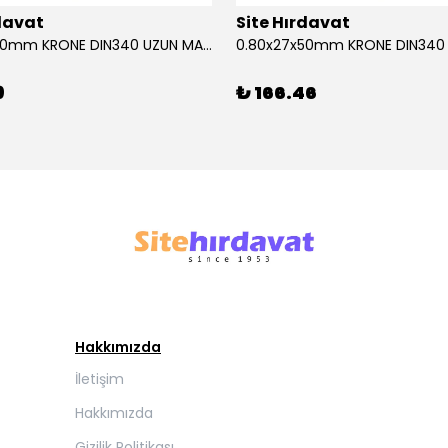
rdavat
Site Hırdavat
0.80x27x50mm KRONE DIN340 UZUN MATKAP UCU HSS 10 Adet
9
₺ 166.46
Hakkımızda
İletişim
Hakkımızda
Gizilik Politikası