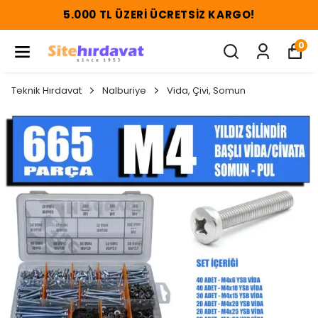
5.000 TL ÜZERI ÜCRETSIZ KARGO!
0
Teknik Hırdavat
Nalburiye
Vida, Çivi, Somun