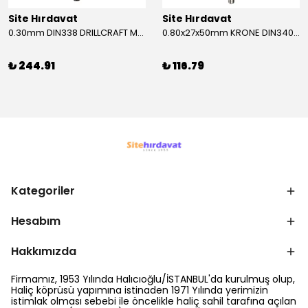
Site Hırdavat
Site Hırdavat
0.30mm DIN338 DRILLCRAFT MATKAP UCU HSS 10 Adet
0.80x27x50mm KRONE DIN340 UZUN MATKAP UCU HSS 10 Adet
₺ 244.91
₺ 116.79
Kategoriler
Hesabım
Hakkımızda
Firmamız, 1953 Yılında Halıcıoğlu/İSTANBUL'da kurulmuş olup,
Haliç köprüsü yapımına istinaden 1971 Yılında yerimizin
istimlak olması sebebi ile öncelikle haliç sahil tarafına açılan