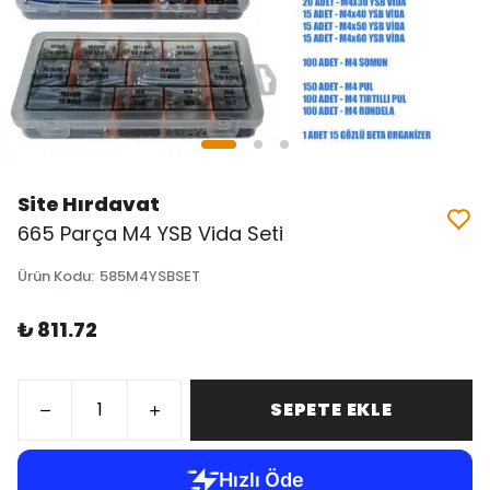
Site Hırdavat
665 Parça M4 YSB Vida Seti
Ürün Kodu
:
585M4YSBSET
₺ 811.72
SEPETE EKLE