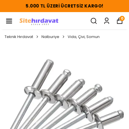
5.000 TL ÜZERI ÜCRETSIZ KARGO!
0
Teknik Hırdavat
Nalburiye
Vida, Çivi, Somun